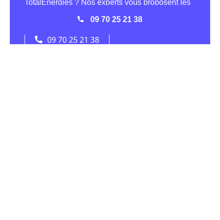
09 70 25 21 38
La présence d'Engie (ex GDF-Suez) à Villerupt
GDF-Suez, qui a été rebaptisé
Engie
, est un des acteurs
principaux de l'énergie, et surtout du gaz, dans toute la
France et dans la ville de Villerupt (54190). Dans le
passé, l'association EDF GDF se partageait la direction
de la distribution de l'énergie jusqu'à l'ouverture du
marché à la concurrence, Engie et EDF sont désormais
deux fournisseurs bien disctincts.