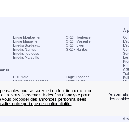
À 
Engie Montpellier
GRDF Toulouse
Qui
Engie Marseille
GRDF Marseille
L'é
Enedis Bordeaux
GRDF Lyon
L'é
Enedis Nantes
GRDF Nantes
Con
Enedis Toulouse
Ser
Enedis Marseille
Les
Pre
Rec
ments
CG
Tra
EDF Nord
Engie Essonne
Poli
Engie Alpes Maritimes
Engie Loiret
Mét
Engie Haute Garonne
No
App
21h
Écr
Compteur Linky
EDF Espace client
Adr
taire
Électricité verte
Consuel
Engie mon compte
Co
dro