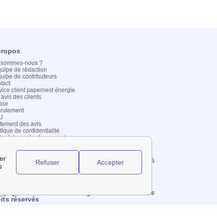
propos
 sommes-nous ?
quipe de rédaction
quipe de contributeurs
tact
vice client papernest énergie
 avis des clients
sse
rutement
U
itement des avis
tique de confidentialité
hodologie de classement
us contacter
elez nous au 09 77 42 34 30 (du lundi au vendredi de 9h à
)
ivez-nous à contact@papernest.com
esse postale : 157 boulevard MacDonald, 75019 Paris
pyright © fournisseur-energie.com 2026 – Tous
its réservés