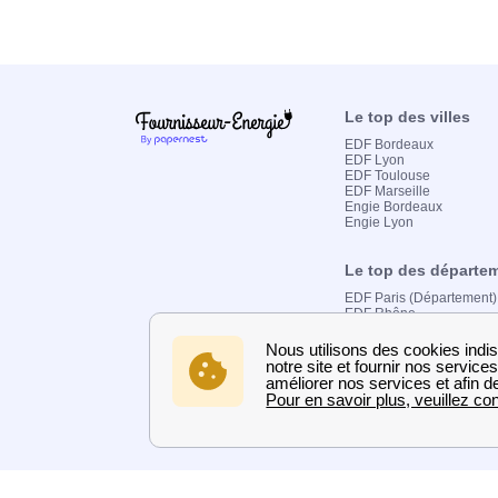
Le top des villes
EDF Bordeaux
EDF Lyon
EDF Toulouse
EDF Marseille
Engie Bordeaux
Engie Lyon
Le top des départe
EDF Paris (Département)
EDF Rhône
EDF Bouches-du-Rhône
Électricité et gaz
EDF déménagement
EDF changement de loca
EJP Demain