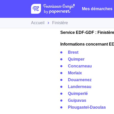
Mes démarches
Accueil
Finistère
Service EDF-GDF : Finistèr
Informations concernant EDF
Brest
Quimper
Concarneau
Morlaix
Douarnenez
Landerneau
Quimperlé
Guipavas
Plougastel-Daoulas