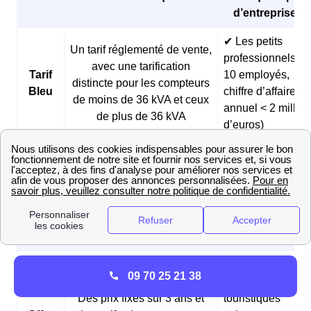
d’entreprises 
✔ Les petits
Un tarif réglementé de vente,
professionnels (<
avec une tarification
Tarif
10 employés,
distincte pour les compteurs
Bleu
chiffre d’affaires
de moins de 36 kVA et ceux
annuel < 2 millio
de plus de 36 kVA
d’euros)
✔ Les boulangeri
et les pâtisseries
Des prix fixes sur 3 ans et
Offre
✔ Les fermes
des tarifs réduits pendant les
Matina
✔ Les
heures creuses du matin
professionnels
matinaux
✔ Les
09 70 25 21 38
hébergements
Des prix fixes sur 3 ans et
touristiques