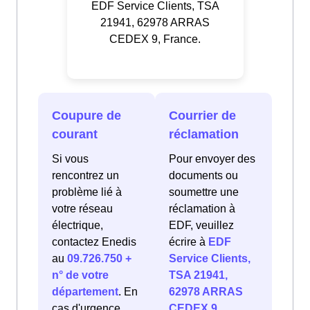
EDF Service Clients, TSA
21941, 62978 ARRAS
CEDEX 9, France.
Coupure de
Courrier de
courant
réclamation
Si vous
Pour envoyer des
rencontrez un
documents ou
problème lié à
soumettre une
votre réseau
réclamation à
électrique,
EDF, veuillez
contactez Enedis
écrire à
EDF
au
09.726.750 +
Service Clients,
n° de votre
TSA 21941,
département
. En
62978 ARRAS
cas d'urgence
CEDEX 9,