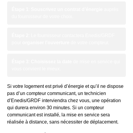
Étape 1
:
Souscrivez un contrat d’énergie
auprès
du fournisseur de votre choix.
Étape 2
: Le fournisseur contactera Enedis/GRDF
pour
organiser l’ouverture
de votre compteur.
Étape 3
:
Choisissez la date
de mise en service qui
vous convient le mieux.
Si votre logement est privé d’énergie et qu’il ne dispose
pas d’un compteur communicant, un technicien
d’Enedis/GRDF interviendra chez vous, une opération
qui durera environ 30 minutes. Si un compteur
communicant est installé, la mise en service sera
réalisée à distance, sans nécessiter de déplacement.