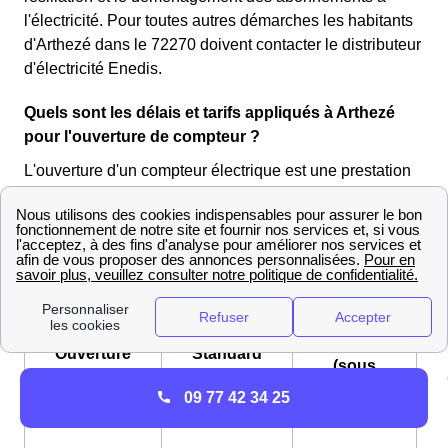
l'électricité. Pour toutes autres démarches les habitants
d'Arthezé dans le 72270 doivent contacter le distributeur
d'électricité Enedis.
Quels sont les délais et tarifs appliqués à Arthezé
pour l'ouverture de compteur ?
L'ouverture d'un compteur électrique est une prestation
effectuée par le
gestionnaire du réseau de
distribution Enedis
(ex-ERDF) en Pays De La Loire
Retrouvez ci-dessous les coûts et les délais de cette
opération :
Express
Ouverture
Standard
(sous
de
(sous 5
24 à
09 77 42 34 25
compteur
jours)
48h)