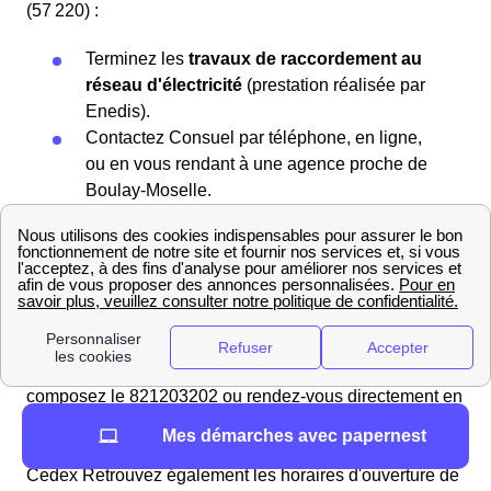
(57 220) :
Terminez les
travaux de raccordement au
réseau d'électricité
(prestation réalisée par
Enedis).
Contactez Consuel par téléphone, en ligne,
ou en vous rendant à une agence proche de
Boulay-Moselle.
Un technicien se rendra à votre domicile pour
déterminer la conformité de votre installation
par rapport aux normes de sécurité.
Si cela convient, il vous délivrera votre
certificat Consuel.
Pour
fixer un rendez-vous
avec un agent Consuel,
composez le 821203202 ou rendez-vous directement en
agence à l'adresse suivante : 8 Rue Louis Neel
Mes démarches avec papernest
Synergie Park Lezennes - CS 90127 59030 LILLE
Cedex Retrouvez également les horaires d'ouverture de