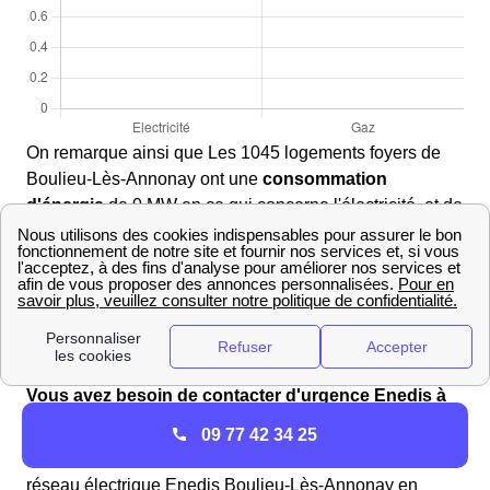
On remarque ainsi que Les 1045 logements foyers de
Boulieu-Lès-Annonay ont une
consommation
d'énergie
de 0 MW en ce qui concerne l'électricité, et de
0 MW pour le gaz. Ainsi, nous pouvons déterminer que
les habitants de Boulieu-Lès-Annonay présentent une
consommation d'énergie supérieure importante par
rapport à la
consommation moyenne
des français.
Boulieu-Lès-Annonay : infos Gaz/Electricité
Vous avez besoin de contacter d'urgence Enedis à
Boulieu-Lès-Annonay ?
09 77 42 34 25
Si vous avez besoin de contacter le distributeur du
réseau électrique Enedis Boulieu-Lès-Annonay en