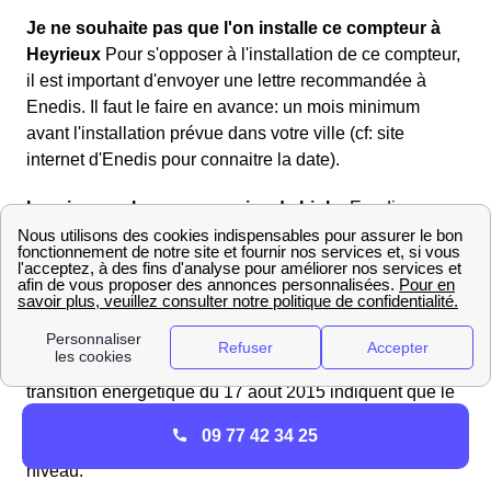
Je ne souhaite pas que l'on installe ce compteur à
Heyrieux
Pour s'opposer à l'installation de ce compteur,
il est important d'envoyer une lettre recommandée à
Enedis. Il faut le faire en avance: un mois minimum
avant l'installation prévue dans votre ville (cf: site
internet d'Enedis pour connaitre la date).
La mise en place progressive de Linky
Enedis
souhaite équiper plus de 35 millions de foyers de son
nouveau compteur Linky. L'ensemble de l'opération
devraitdis. se terminer en 2021. Heyrieux et ses 1948
logements de foyers sont concernés au même titre que
les autres. Les deux articles de lois suivants : article
L322-8 du code de l'énergie et article 29 de la loi de
transition énergétique du 17 août 2015 indiquent que le
gestionnaire du réseau est responsable des compteurs
09 77 42 34 25
et doit les entretenir. Il possède une grande liberté à ce
niveau.