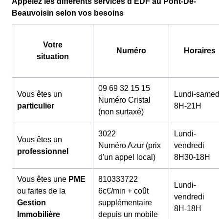
Appelez les différents services d'EDF au Pont-De-
Beauvoisin selon vos besoins
Votre
Numéro
Horaires
situation
09 69 32 15 15
Vous êtes un
Lundi-samed
Numéro Cristal
particulier
8H-21H
(non surtaxé)
3022
Lundi-
Vous êtes un
Numéro Azur (prix
vendredi
professionnel
d'un appel local)
8H30-18H
Vous êtes une
PME
810333722
Lundi-
ou faites de la
6c€/min + coût
vendredi
Gestion
supplémentaire
8H-18H
Immobilière
depuis un mobile