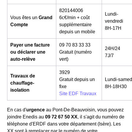
820144006
Lundi-
Vous êtes un
Grand
6c€/min + coût
vendredi
Compte
supplémentaire
8H-17H
depuis un mobile
Payer une facture
09 70 83 33 33
24H/24
ou déclarer une
Gratuit (numéro
7J/7
auto-relève
vert)
3929
Travaux de
Gratuit depuis un
Lundi-samed
chauffage-
fixe
8H-18H30
isolation
Site EDF Travaux
En cas d'
urgence
au Pont-De-Beauvoisin, vous pouvez
joindre Enedis au
09 72 67 50 XX
, il s'agit du numéro de
téléphone d'ERDF dans votre département (Isère). Les
XX sont à remplacer par le numéro de votre