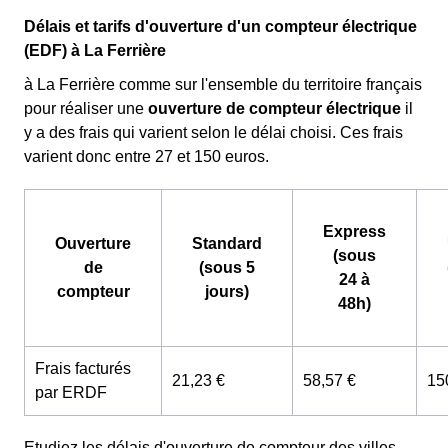
Délais et tarifs d'ouverture d'un compteur électrique
(EDF) à La Ferrière
à La Ferrière comme sur l'ensemble du territoire français
pour réaliser une
ouverture de compteur électrique
il
y a des frais qui varient selon le délai choisi. Ces frais
varient donc entre 27 et 150 euros.
Express
Ouverture
Standard
(sous
de
(sous 5
24 à
compteur
jours)
48h)
Frais facturés
21,23 €
58,57 €
15
par ERDF
Etudiez les délais d'ouverture de compteur des villes