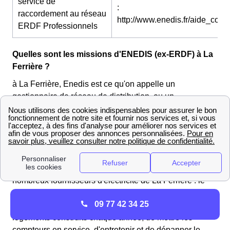
service de
:
raccordement au réseau
http://www.enedis.fr/aide_conta
ERDF Professionnels
Quelles sont les missions d'ENEDIS (ex-ERDF) à La
Ferrière ?
à La Ferrière, Enedis est ce qu'on appelle un
gestionnaire de réseau de distribution, ou un
distributeur. Il a le monopole de cette activité sur 95% du
territoire français, les 5% restants étant gérés par des
Entreprises Locales de Distribution (ELD) mandatées
par les communes.
Il ne faut pas confondre le distributeur avec les
nombreux fournisseurs d'électricité de La Ferrière : le
rôle principal d'Enedis, c'est d'amener l'électricité aux
09 77 42 34 25
habitants Ferrandiers, de raccorder les nouveaux
logements construits chaque année, de mettre les
compteurs en service, d'entretenir et de dépanner le