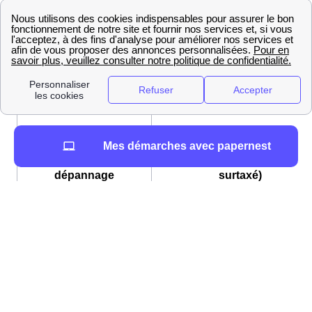
service des installations électriques, le changement de
compteur, le changement de la puissance du compteur
et l'envoi du technicien pour relever le compteur.
Numéros ErDF à Messery : les numéros en fonction
de vos attentes
Pour appeler le
Mes démarches avec papernest
service de
09 72 67 50 74 (non
dépannage
surtaxé)
ERDF
Pour contacter le
Service Raccordement Rhône-
service de
Alpes :
raccordement au réseau
http://www.enedis.fr/aide_conta
ERDF Particuliers