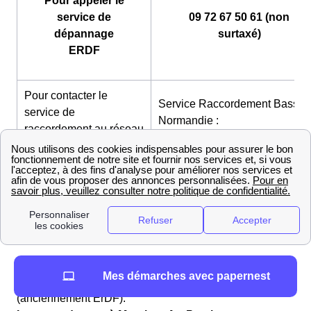
Pour appeler le
service de
09 72 67 50 61 (non
dépannage
surtaxé)
ERDF
Pour contacter le
Service Raccordement Basse-
service de
Normandie :
raccordement au réseau
http://www.enedis.fr/aide_conta
ERDF Particuliers
Pour contacter le
Service Raccordement Basse-
service de
Normandie :
raccordement au réseau
http://www.enedis.fr/aide_conta
ERDF Professionnels
👉 Pour en savoir davantage sur l'entreprise vous
Mes démarches avec papernest
pouvez consulter notre page dédié à
Enedis
(anciennement ErDF).