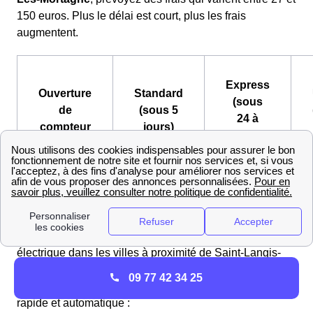
150 euros. Plus le délai est court, plus les frais
augmentent.
Express
Ouverture
Standard
(sous
de
(sous 5
24 à
compteur
jours)
48h)
Frais facturés
21,23 €
58,57 €
15
par ERDF
Comparez les frais et délais d'ouverture d'un compteur
électrique dans les villes à proximité de Saint-Langis-
Lès-Mortagne : , , .
09 77 42 34 25
Si vous avez les numéros suivants, la procédure sera
rapide et automatique :