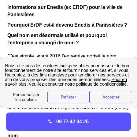
Informations sur Enedis (ex ERDF) pour la ville de
Panissières
Pourquoi ErDF est-il devenu Enedis à Panissières ?
Quel nom est désormais utilisé et pourquoi
l'entreprise a changé de nom ?
C'est simple, avant 2016 l'entreprise portait le nom
d'ERDF et depuis celle-ci a changé de nom pour
devenir Enedis. Par cela, Enedis (ex-ErDF) souhaite se
renouveler et rajeunir son image. En effet, subtile
combinaison des mots "énergie" et "distribution", Enedis
prend avec son nouveau nom, un nouveau départ, se
démarquant d'EDF pour se placer comme un nouvel
acteur de la transition énergétique dans le 42360 (Loire).
Pour les consommateurs de Panissières (42360),
09 77 42 34 25
rien ne va être bouleversé par ce changement de
nom.