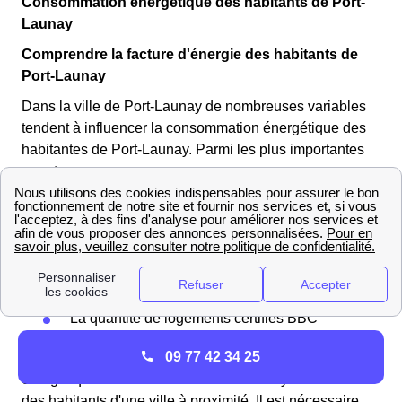
Consommation énergétique des habitants de Port-
Launay
Comprendre la facture d'énergie des habitants de
Port-Launay
Dans la ville de Port-Launay de nombreuses variables
tendent à influencer la consommation énergétique des
habitantes de Port-Launay. Parmi les plus importantes
on retrouve :
Le type et la taille du logement
La météo et la température moyenne du
département
Le combustible utilisé pour se chauffer
Le type de chauffage choisi par les habitants
La quantité de logements certifiés BBC
09 77 42 34 25
A partir de ces données on peut comparer la facture
énergétique des habitants de Port-Launay avec celle
des habitants d'une ville à proximité. Il est nécessaire