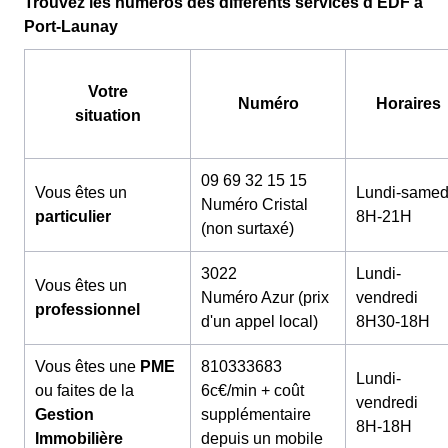
Trouvez les numéros des différents services d'EDF à
Port-Launay
Votre
Numéro
Horaires
situation
09 69 32 15 15
Vous êtes un
Lundi-samed
Numéro Cristal
particulier
8H-21H
(non surtaxé)
3022
Lundi-
Vous êtes un
Numéro Azur (prix
vendredi
professionnel
d'un appel local)
8H30-18H
Vous êtes une
PME
810333683
Lundi-
ou faites de la
6c€/min + coût
vendredi
Gestion
supplémentaire
8H-18H
Immobilière
depuis un mobile