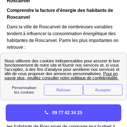
Roscanvel
Comprendre la facture d'énergie des habitants de
Roscanvel
Dans la ville de Roscanvel de nombreuses variables
tendent à influencer la consommation énergétique des
habitantes de Roscanvel. Parmi les plus importantes on
retrouve :
Le type et la taille du logement
La météo et la température moyenne du
département
Le combustible utilisé pour se chauffer
Le type de chauffage choisi par les habitants
La quantité de logements certifiés BBC
A partir de ces données on peut comparer la facture
09 77 42 34 25
énergétique des habitants de Roscanvel avec celle des
habitants d'une ville à proximité. Il est nécessaire pour
les habitants de Roscanvel de comparer leur budget à