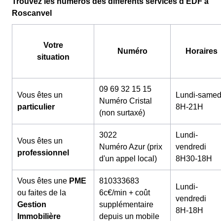
Trouvez les numéros des différents services d'EDF à
Roscanvel
Votre
Numéro
Horaires
situation
09 69 32 15 15
Vous êtes un
Lundi-samed
Numéro Cristal
particulier
8H-21H
(non surtaxé)
3022
Lundi-
Vous êtes un
Numéro Azur (prix
vendredi
professionnel
d'un appel local)
8H30-18H
Vous êtes une
PME
810333683
Lundi-
ou faites de la
6c€/min + coût
vendredi
Gestion
supplémentaire
8H-18H
Immobilière
depuis un mobile