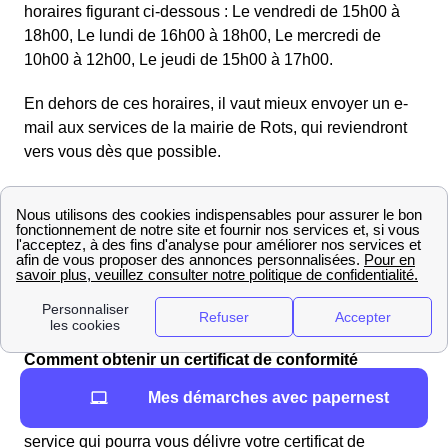
horaires figurant ci-dessous : Le vendredi de 15h00 à
18h00, Le lundi de 16h00 à 18h00, Le mercredi de
10h00 à 12h00, Le jeudi de 15h00 à 17h00.
En dehors de ces horaires, il vaut mieux envoyer un e-
mail aux services de la mairie de Rots, qui reviendront
vers vous dès que possible.
Enfin, notez bien qu'il est vraisemblable que le maire le
Rotier ne reçoive que sur rendez-vous. N'hésitez pas à
appeler votre mairie pour vous informer sur les
conditions pour être reçu.
Tous les renseignements sur une maire à proximité de
Rots : .
Comment obtenir un certificat de conformité
"Consuel" dans la région Basse-Normandie ?
Mes démarches avec papernest
Vous disposez de plusieurs moyens pour joindre le
service qui pourra vous délivre votre certificat de