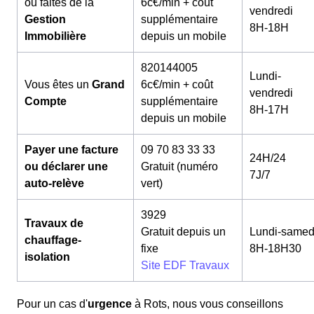
ou faites de la
6c€/min + coût
vendredi
Gestion
supplémentaire
8H-18H
Immobilière
depuis un mobile
820144005
Lundi-
Vous êtes un
Grand
6c€/min + coût
vendredi
Compte
supplémentaire
8H-17H
depuis un mobile
Payer une facture
09 70 83 33 33
24H/24
ou déclarer une
Gratuit (numéro
7J/7
auto-relève
vert)
3929
Travaux de
Gratuit depuis un
Lundi-samed
chauffage-
fixe
8H-18H30
isolation
Site EDF Travaux
Pour un cas d'
urgence
à Rots, nous vous conseillons