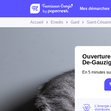
Mes démarches
Accueil
Enedis
Gard
Saint-Césair