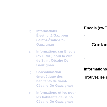
Enedis (ex-
Informations
Électricité/Gaz pour
Saint-Césaire-De-
Contac
Gauzignan
Informations sur Enedis
(ex ERDF) pour la ville
de Saint-Césaire-De-
Gauzignan
Informations
Consommation
énergétique des
Trouvez les 
habitants de Saint-
Césaire-De-Gauzignan
Informations utiles pour
les habitants de Saint-
Césaire-De-Gauzignan