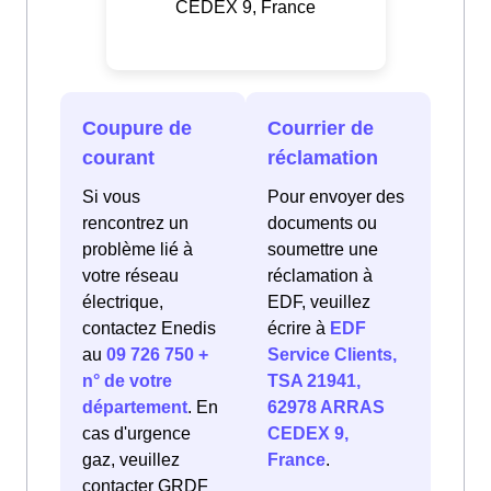
CEDEX 9, France
Coupure de
Courrier de
courant
réclamation
Si vous
Pour envoyer des
rencontrez un
documents ou
problème lié à
soumettre une
votre réseau
réclamation à
électrique,
EDF, veuillez
contactez Enedis
écrire à
EDF
au
09 726 750 +
Service Clients,
n° de votre
TSA 21941,
département
. En
62978 ARRAS
cas d'urgence
CEDEX 9,
gaz, veuillez
France
.
contacter GRDF