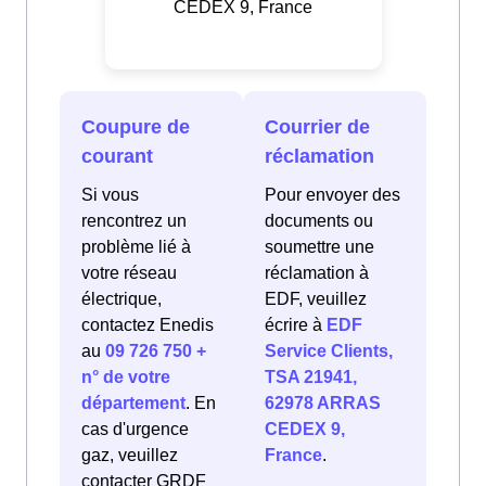
CEDEX 9, France
Coupure de
Courrier de
courant
réclamation
Si vous
Pour envoyer des
rencontrez un
documents ou
problème lié à
soumettre une
votre réseau
réclamation à
électrique,
EDF, veuillez
contactez Enedis
écrire à
EDF
au
09 726 750 +
Service Clients,
n° de votre
TSA 21941,
département
. En
62978 ARRAS
cas d'urgence
CEDEX 9,
gaz, veuillez
France
.
contacter GRDF