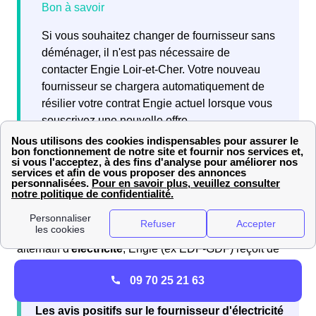
Si vous souhaitez changer de fournisseur sans
déménager, il n'est pas nécessaire de
contacter Engie Loir-et-Cher. Votre nouveau
fournisseur se chargera automatiquement de
résilier votre contrat Engie actuel lorsque vous
souscrivez une nouvelle offre.
Quels sont les avis sur Engie (ex EDF-GDF) à
Droué?
En tant que fournisseur historique de
gaz
et fournisseur
alternatif d'
électricité
, Engie (ex EDF-GDF) reçoit de
nombreux avis de la part de ses
abonnés à Droué
.
09 70 25 21 63
Les
avis positifs
sur le fournisseur d'électricité