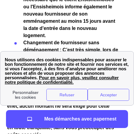
ou l'Ensisheimois
informe également le
nouveau fournisseur
de son
emménagement
au moins
15 jours
avant
la date d'entrée dans le nouveau
logement.
Changement de fournisseur sans
déménagement
: C’est très simple, lors de
la
souscription
avec le
nouveau
fournisseur
, ce dernier se chargera de
contacter l'ancien fournisseur
et de
procéder à la résiliation
pour vous !
Si vous êtes un particulier,
résilier votre contrat de
gaz
ou
d’électricité
ne vous coûtera
aucun frais
! En
effet, aucun montant ne sera exigé pour cette
démarche. Vous pouvez donc procéder à un
Mes démarches avec papernest
déménagement ou changer de fournisseur d’énergie
en toute tranquillité, sans vous préoccuper des