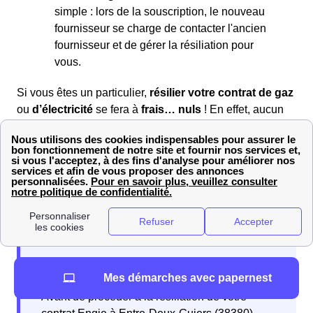
simple : lors de la souscription, le nouveau
fournisseur se charge de contacter l'ancien
fournisseur et de gérer la résiliation pour
vous.
Si vous êtes un particulier,
résilier votre contrat de gaz
ou
d’électricité
se fera à
frais… nuls
! En effet, aucun
frais ne vous sera demandé. Vous pouvez donc
déménager ou effectuer un changement de fournisseur
d’énergie en toute sérénité, sans vous soucier de vos
finances.
Il y a plusieurs étapes à suivre pour mettre fin à un
contrat Engie à Entre-Deux-Guiers.
Mes démarches avec papernest
Avant de procéder à la résiliation de votre