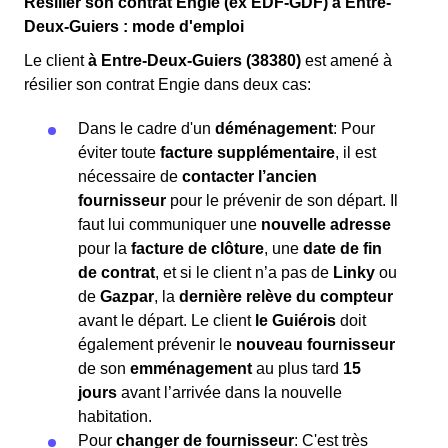
Résilier son contrat Engie (ex EDF-GDF) à Entre-
Deux-Guiers : mode d'emploi
Le client
à Entre-Deux-Guiers (38380)
est amené à
résilier son contrat Engie dans deux cas:
Dans le cadre d'un
déménagement
: Pour
éviter toute
facture supplémentaire
, il est
nécessaire de
contacter l’ancien
fournisseur
pour le prévenir de son départ. Il
faut lui communiquer une
nouvelle adresse
pour la
facture de clôture
, une
date de fin
de contrat
, et si le client n’a pas de
Linky
ou
de
Gazpar
, la
dernière relève du compteur
avant le départ. Le client
le Guiérois
doit
également prévenir le
nouveau fournisseur
de son
emménagement
au plus tard
15
jours
avant l’arrivée dans la nouvelle
habitation.
Pour
changer de fournisseur
: C'est très