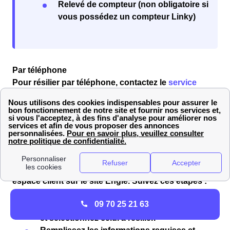
Relevé de compteur (non obligatoire si
vous possédez un compteur Linky)
Par téléphone
Pour résilier par téléphone, contactez le
service
client Engie
au
09.73.76.46.78
, du lundi au samedi de
08h00 à 21h00 et le dimanche de 10h00 à 18h00
(numéro gratuit). Les conseillers vous assisteront
dans vos démarches pour votre logement à Gisors
(27140).
En ligne
Vous pouvez également résilier en ligne via votre
espace client sur le site Engie. Suivez ces étapes :
Accédez à “Mon espace client”.
09 70 25 21 63
Allez dans la section de vos abonnements
et sélectionnez celui à résilier.