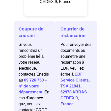
CEDEX 9, France
Coupure de
Courrier de
courant
réclamation
Si vous
Pour envoyer des
rencontrez un
documents ou
problème lié à
soumettre une
votre réseau
réclamation à
électrique,
EDF, veuillez
contactez Enedis
écrire à
EDF
au
09 726 750 +
Service Clients,
n° de votre
TSA 21941,
département
. En
62978 ARRAS
cas d'urgence
CEDEX 9,
gaz, veuillez
France
.
contacter GRDF