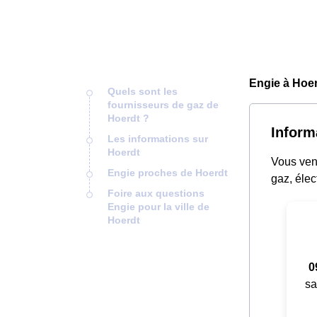
Engie à Hoer
Quels sont les
fournisseurs de gaz de
Hoerdt ?
Inform
Les informations sur
Hoerdt
Vous vene
Engie proches de Hoerdt
gaz, élec
Foire aux questions
Engie pour la ville de
Hoerdt
0
sa