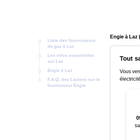
Engie à Laz 
Liste des fournisseurs
de gaz à Laz
Les infos essentielles
Tout s
sur Laz
Engie à Laz
Vous vene
électrici
F.A.Q. des Laziens sur le
fournisseur Engie
0
sa