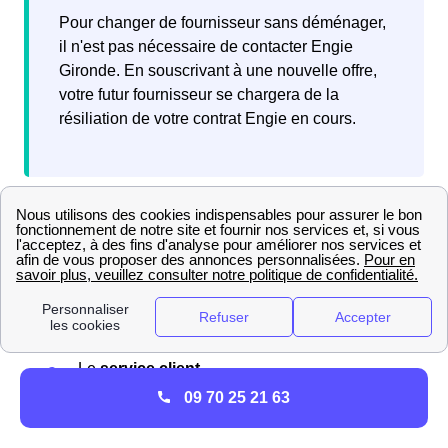
Pour changer de fournisseur sans déménager,
il n'est pas nécessaire de contacter Engie
Gironde. En souscrivant à une nouvelle offre,
votre futur fournisseur se chargera de la
résiliation de votre contrat Engie en cours.
Que penser d'Engie (ex EDF-GDF) au Haillan ?
Quels sont les avis sur Engie dans la ville
du Haillan
?
Parmi les Haillanais, Engie reçoit différents
retours
,
positifs
comme
négatifs
, principalement sur les aspects
suivants :
Le
service client
Les
tarifs
09 70 25 21 63
L'
expérience du fournisseur