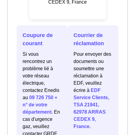
CEDEX 9, France
Coupure de
Courrier de
courant
réclamation
Si vous
Pour envoyer des
rencontrez un
documents ou
problème lié à
soumettre une
votre réseau
réclamation à
électrique,
EDF, veuillez
contactez Enedis
écrire à
EDF
au
09 726 750 +
Service Clients,
n° de votre
TSA 21941,
département
. En
62978 ARRAS
cas d'urgence
CEDEX 9,
gaz, veuillez
France
.
contacter GRDF