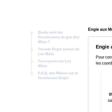
Engie aux M
Quels sont les
fournisseurs de gaz des
Mées ?
Engie 
Trouver Engie autour de
Les Mées
Pour cont
Tout savoir sur Les
les coor
Mées
F.A.Q. des Méens sur le
fournisseur Engie
0
sa