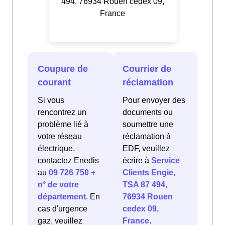
494, 76934 Rouen cedex 09,
France
Coupure de
Courrier de
courant
réclamation
Si vous
Pour envoyer des
rencontrez un
documents ou
problème lié à
soumettre une
votre réseau
réclamation à
électrique,
EDF, veuillez
contactez Enedis
écrire à
Service
au
09 726 750 +
Clients Engie,
n° de votre
TSA 87 494,
département
. En
76934 Rouen
cas d'urgence
cedex 09,
gaz, veuillez
France
.