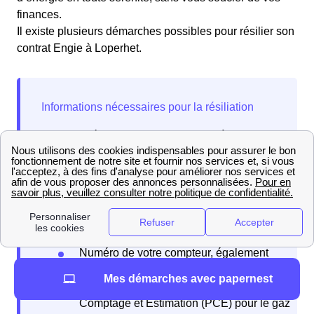
finances.
Il existe plusieurs démarches possibles pour résilier son
contrat Engie à Loperhet.
Avant de résilier votre contrat Engie à Loperhet
(29470), assurez-vous d'avoir les informations
suivantes :
Adresse et informations de contact du
titulaire du contrat
Numéro de client chez Engie ou numéro
de contrat
Numéro de votre compteur, également
connu sous le nom de Point de Livraison
Mes démarches avec papernest
(PDL) pour l’électricité ou Point de
Comptage et Estimation (PCE) pour le gaz