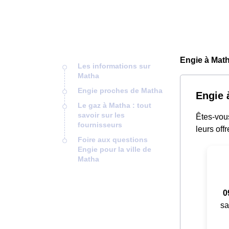
Engie à Math
Les informations sur
Matha
Engie proches de Matha
Engie à
Le gaz à Matha : tout
savoir sur les
Êtes-vou
fournisseurs
leurs offr
Foire aux questions
Engie pour la ville de
Matha
0
sa