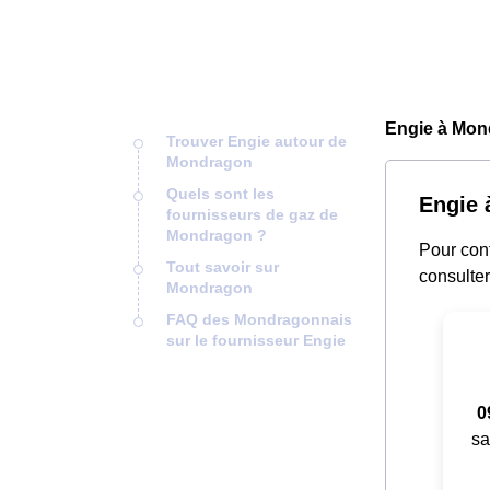
Engie à Mon
Trouver Engie autour de
Mondragon
Quels sont les
Engie 
fournisseurs de gaz de
Mondragon ?
Pour cont
Tout savoir sur
consulter
Mondragon
FAQ des Mondragonnais
sur le fournisseur Engie
0
sa