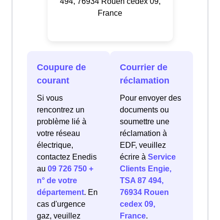
494, 76934 Rouen cedex 09,
France
Coupure de
Courrier de
courant
réclamation
Si vous
Pour envoyer des
rencontrez un
documents ou
problème lié à
soumettre une
votre réseau
réclamation à
électrique,
EDF, veuillez
contactez Enedis
écrire à
Service
au
09 726 750 +
Clients Engie,
n° de votre
TSA 87 494,
département
. En
76934 Rouen
cas d'urgence
cedex 09,
gaz, veuillez
France
.