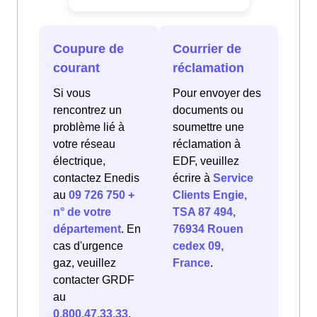
Coupure de
Courrier de
courant
réclamation
Si vous
Pour envoyer des
rencontrez un
documents ou
problème lié à
soumettre une
votre réseau
réclamation à
électrique,
EDF, veuillez
contactez Enedis
écrire à
Service
au
09 726 750 +
Clients Engie,
n° de votre
TSA 87 494,
département
. En
76934 Rouen
cas d'urgence
cedex 09,
gaz, veuillez
France
.
contacter GRDF
au
0.800.47.33.33
.