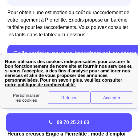
Pour obtenir une estimation du coût du raccordement de
votre logement à Pierrefitte, Enedis propose un barème
tarifaire pour les raccordements. Vous pouvez consulter
les tarifs dans le tableau ci-dessous :
Grille tarifaire pour un branchement au résea
électrique par Enedis inf. 36kVA
🔌 Type de branchement
Prix HT en €
Branchement complet
2 304€
Liaison en domaine public
1 924€
Liaison en domaine privé
583€
09 70 25 21 63
Heures creuses Engie à Pierrefitte : mode d’emploi