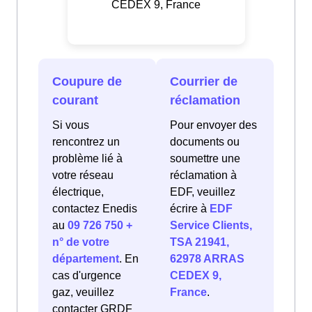
CEDEX 9, France
Coupure de
Courrier de
courant
réclamation
Si vous
Pour envoyer des
rencontrez un
documents ou
problème lié à
soumettre une
votre réseau
réclamation à
électrique,
EDF, veuillez
contactez Enedis
écrire à
EDF
au
09 726 750 +
Service Clients,
n° de votre
TSA 21941,
département
. En
62978 ARRAS
cas d'urgence
CEDEX 9,
gaz, veuillez
France
.
contacter GRDF