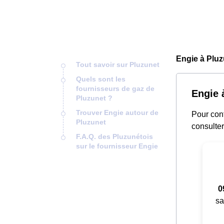
Engie à Pluz
Tout savoir sur Pluzunet
Quels sont les
fournisseurs de gaz de
Engie à
Pluzunet ?
Trouver Engie autour de
Pour cont
Pluzunet
consulter
F.A.Q. des Pluzunétois
sur le fournisseur Engie
0
sa