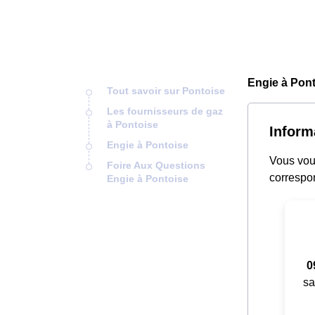
Engie à Pont
Tout savoir sur Pontoise
Les fournisseurs de gaz
à Pontoise
Inform
Engie à Pontoise
Vous vous
Foire Aux Questions
correspon
Engie à Pontoise
0
sa