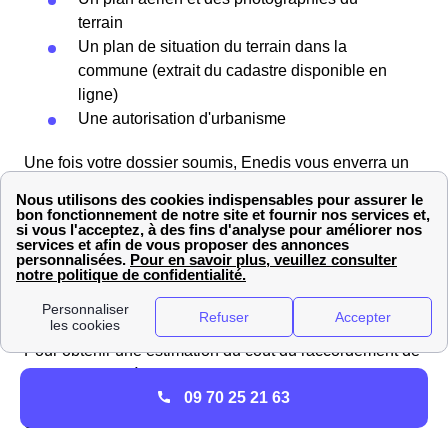
terrain
Un plan de situation du terrain dans la
commune (extrait du cadastre disponible en
ligne)
Une autorisation d'urbanisme
Une fois votre dossier soumis, Enedis vous enverra un
devis détaillant les travaux nécessaires, un calendrier
prévisionnel, ainsi que les coordonnées du
professionnel Enedis Bas-Rhin dédié à votre projet.
Vous aurez trois mois pour accepter le devis et verser un
acompte. Après cela, les travaux de raccordement seront
réalisés.
Pour obtenir une estimation du coût du raccordement de
votre logement à Rosenwiller, Enedis propose un
09 70 25 21 63
barème tarifaire pour les raccordements. Vous pouvez
consulter les tarifs dans le tableau ci-dessous :