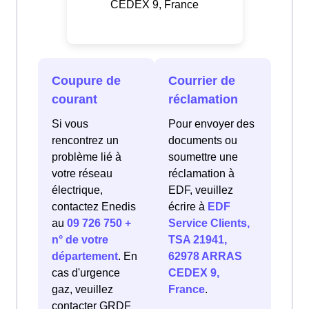
CEDEX 9, France
Coupure de
Courrier de
courant
réclamation
Si vous
Pour envoyer des
rencontrez un
documents ou
problème lié à
soumettre une
votre réseau
réclamation à
électrique,
EDF, veuillez
contactez Enedis
écrire à
EDF
au
09 726 750 +
Service Clients,
n° de votre
TSA 21941,
département
. En
62978 ARRAS
cas d'urgence
CEDEX 9,
gaz, veuillez
France
.
contacter GRDF