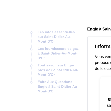
Engie à Sain
Les infos essentielles
sur Saint-Didier-Au-
Mont-D'Or
Inform
Les fournisseurs de gaz
à Saint-Didier-Au-Mont-
Vous ven
D'Or
propose d
Tout savoir sur Engie
de les co
près de Saint-Didier-Au-
Mont-D'Or
Foire Aux Questions
Engie à Saint-Didier-Au-
Mont-D'Or
0
sa