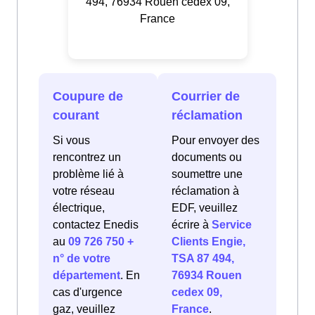
494, 76934 Rouen cedex 09,
France
Coupure de
Courrier de
courant
réclamation
Si vous
Pour envoyer des
rencontrez un
documents ou
problème lié à
soumettre une
votre réseau
réclamation à
électrique,
EDF, veuillez
contactez Enedis
écrire à
Service
au
09 726 750 +
Clients Engie,
n° de votre
TSA 87 494,
département
. En
76934 Rouen
cas d'urgence
cedex 09,
gaz, veuillez
France
.