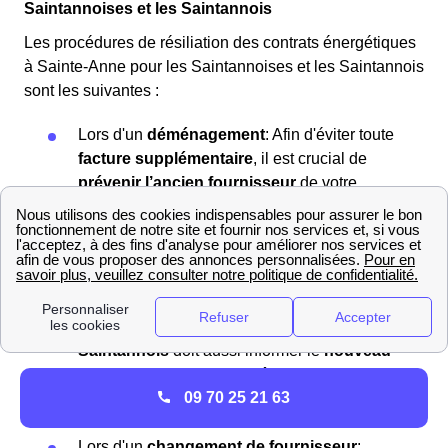
Saintannoises et les Saintannois
Les procédures de résiliation des contrats énergétiques
à Sainte-Anne pour les Saintannoises et les Saintannois
sont les suivantes :
Lors d'un
déménagement
: Afin d'éviter toute
facture supplémentaire
, il est crucial de
prévenir l’ancien fournisseur
de votre
départ. Vous devez fournir une
nouvelle
adresse
pour la
facture de clôture
, spécifier
une
date de fin de contrat
, et, si vous n'avez
pas de
Linky
ou de
Gazpar
, communiquer la
dernière relève du compteur
avant votre
départ. Le client
Saintannoises ou le
Saintannois
doit aussi informer le
nouveau
fournisseur
de son
emménagement
au plus
09 70 25 21 63
tard
15 jours
avant de s'installer dans la
nouvelle résidence.
Lors d'un
changement de fournisseur
: