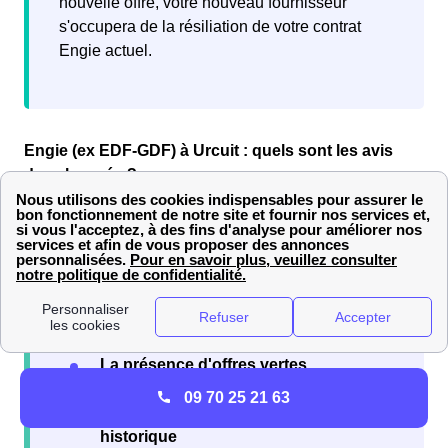
nouvelle offre, votre nouveau fournisseur
s'occupera de la résiliation de votre contrat
Engie actuel.
Engie (ex EDF-GDF) à Urcuit : quels sont les avis
des abonnés ?
En raison de son statut de
fournisseur historique
, les
avis
sur
Engie à Urcuit (ex EDF-GDF)
sont nombreux.
Les abonnés chez Engie sont
satisfaits
de leur
fournisseur sur les points suivants :
La présence d'offres vertes
Des offres aux tarifs avantageux
09 70 25 21 63
L'expérience du fournisseur
historique