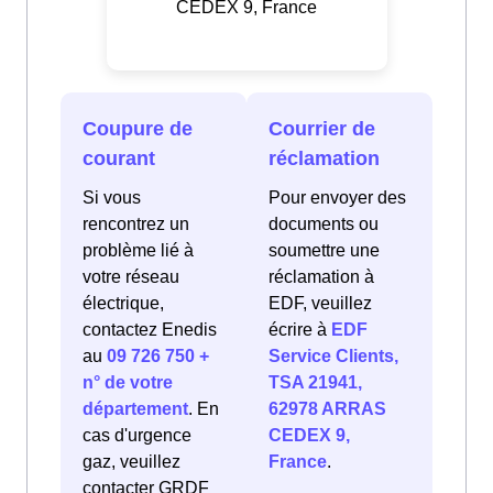
CEDEX 9, France
Coupure de
Courrier de
courant
réclamation
Si vous
Pour envoyer des
rencontrez un
documents ou
problème lié à
soumettre une
votre réseau
réclamation à
électrique,
EDF, veuillez
contactez Enedis
écrire à
EDF
au
09 726 750 +
Service Clients,
n° de votre
TSA 21941,
département
. En
62978 ARRAS
cas d'urgence
CEDEX 9,
gaz, veuillez
France
.
contacter GRDF