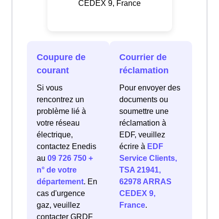
CEDEX 9, France
Coupure de
Courrier de
courant
réclamation
Si vous
Pour envoyer des
rencontrez un
documents ou
problème lié à
soumettre une
votre réseau
réclamation à
électrique,
EDF, veuillez
contactez Enedis
écrire à
EDF
au
09 726 750 +
Service Clients,
n° de votre
TSA 21941,
département
. En
62978 ARRAS
cas d'urgence
CEDEX 9,
gaz, veuillez
France
.
contacter GRDF