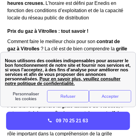
heures creuses.
L’horaire est défini par Enedis en
fonction des conditions d’exploitation et de la capacité
locale du réseau public de distribution
Prix du gaz à Vitrolles : tout savoir !
Comment faire le meilleur choix pour son
contrat de
gaz à Vitrolles
? La clé est de bien comprendre la
grille
tarifaire
, qui englobe les
zones tarifaires
de votre
région Provence-Alpes-Cote D'Azur, le
coût de
l’abonnement
, et les
classes de consommation
. En
tenant compte de ces facteurs, vous pourrez
sélectionner le
contrat de gaz
qui répond le mieux à
vos besoins.
Pour bien comprendre la
grille tarifaire de Vitrolles
, il
est essentiel de connaître le concept de
zone tarifaire
.
09 70 25 21 63
Les
classes de consommation
jouent également un
rôle important dans la compréhension de la grille