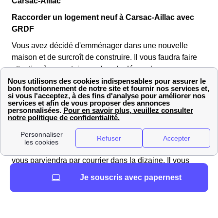
Carsac-Aillac
Raccorder un logement neuf à Carsac-Aillac avec
GRDF
Vous avez décidé d'emménager dans une nouvelle
maison et de surcroît de construire. Il vous faudra faire
attention à un certain nombre de démarches, comme par
exemple, le raccordement de votre compteur de gaz.
La
procédure pour le raccordement
est la même dans
une maison neuve que dans un logement le Carsacois
déjà existant. Vous devez vous adresser à GrDF
Carsac-Aillac. Pour cela connectez vous sur GrDF.fr
pour compléter le formulaire de raccordement. Une offre
vous parviendra par courrier dans la dizaine. Il vous
suffira de l'accepter pour commencer les travaux.À noter
Je souscris avec papernest
que votre présence n'est pas requise durant les travaux.
Faire le raccordement de sa maison de Carsac-Aillac
au réseau de gaz GrDF