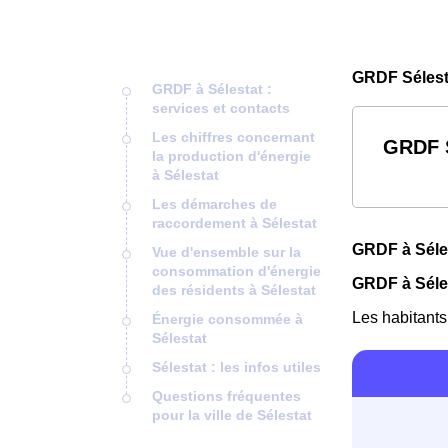
GRDF Sélest
GRDF à Sélestat :
services et contacts
Les chiffres concernant
GRDF S
la production d'énergie
à Sélestat
Les démarches de
raccordement à Sélestat
GRDF à Séles
Vue d'ensemble sur la
consommation d'énergie
GRDF à Séles
des résidents à Sélestat
Les habitants
Énergie consommée à
Sélestat
Sélestat : les infos utiles
Questions fréquentes
pour la ville de Sélestat