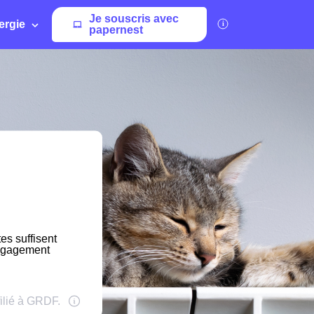
Je souscris avec
ergie
papernest