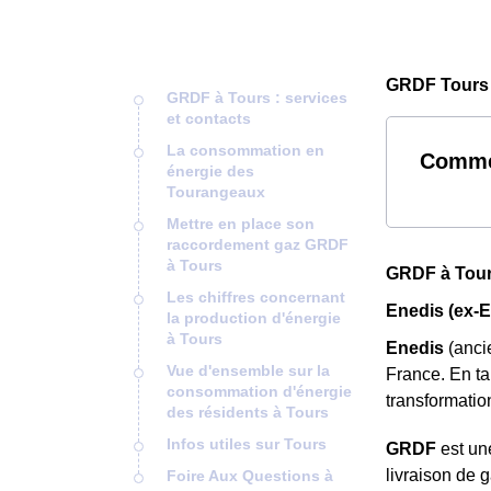
GRDF Tours 
GRDF à Tours : services
et contacts
La consommation en
Commen
énergie des
Tourangeaux
Mettre en place son
raccordement gaz GRDF
à Tours
GRDF à Tours
Les chiffres concernant
Enedis (ex-E
la production d'énergie
à Tours
Enedis
(anci
Vue d'ensemble sur la
France. En ta
consommation d'énergie
transformati
des résidents à Tours
Infos utiles sur Tours
GRDF
est u
livraison de 
Foire Aux Questions à