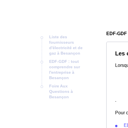
EDF-GDF
Liste des
fournisseurs
d'électricité et de
Les 
gaz à Besançon
EDF-GDF : tout
Lorsqu
comprendre sur
l'entreprise à
Besançon
Foire Aux
Questions à
Besançon
.
Pour c
E