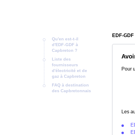
EDF-GDF 
Qu'en est-t-il
d'EDF-GDF à
Capbreton ?
Avoi
Liste des
fournisseurs
Pour u
d'électricité et de
gaz à Capbreton
FAQ à destination
des Capbretonnais
Les au
E
E