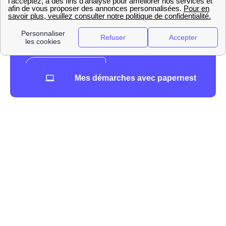
Mes démarches avec papernest
Engie (ex: GDF-Suez) à Créteil
à Créteil comme dans le reste du pays, jusqu'à l'ouverture
du marché de l'énergie, Engie était le fournisseur
historique du gaz : il s'appelait alors Gaz de France, puis
GDF Suez. Au début des années 2000, de nouveaux
fournisseurs, qu'on appelle fournisseurs alternatifs, sont