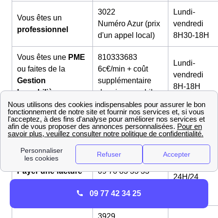
3022
Lundi-
Vous êtes un
Numéro Azur (prix
vendredi
professionnel
d'un appel local)
8H30-18H
Vous êtes une
PME
810333683
Lundi-
ou faites de la
6c€/min + coût
vendredi
Gestion
supplémentaire
8H-18H
Immobilière
depuis un mobile
820144005
Lundi-
Vous êtes un
Grand
6c€/min + coût
vendredi
Compte
supplémentaire
8H-17H
depuis un mobile
Payer une facture
09 70 83 33 33
24H/24
ou déclarer une
Gratuit (numéro
7J/7
09 77 42 34 25
auto-relève
vert)
3929