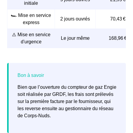
Le numéro de Point de Comptage et d'Estimation
initiale
(PCE) indiqué sur la facture.
🏎️ Mise en service
2 jours ouvrés
70,43 €
Il est conseillé aux Cornusiennes et aux Cornusiens de
express
commencer ces démarches au moins
5 à 15 jours
avant le déménagement
⚠️ Mise en service
pour s'assurer que le gaz soit
Le jour même
168,96 €
opérationnel dès l’arrivée dans le nouveau logement et
d'urgence
éviter des frais d’intervention en urgence.
Si le gaz n’a pas été coupé, la venue d’un technicien
n’est pas nécessaire. Cependant, il est important de
prévenir rapidement le fournisseur de son arrivée dans
le logement pour
éviter une coupure de gaz
ou des
Bien que l’ouverture du compteur de gaz Engie
frais pour la consommation d’énergie de l’ancien
soit réalisée par GRDF, les frais sont prélevés
locataire.
sur la première facture par le fournisseur, qui
les reverse ensuite au gestionnaire du réseau
de Corps-Nuds.