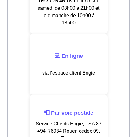
09.73.76.46.78
, du lundi au
samedi de 08h00 à 21h00 et
le dimanche de 10h00 à
18h00
💻 En ligne
via l’espace client Engie
📮 Par voie postale
Service Clients Engie, TSA 87
494, 76934 Rouen cedex 09,