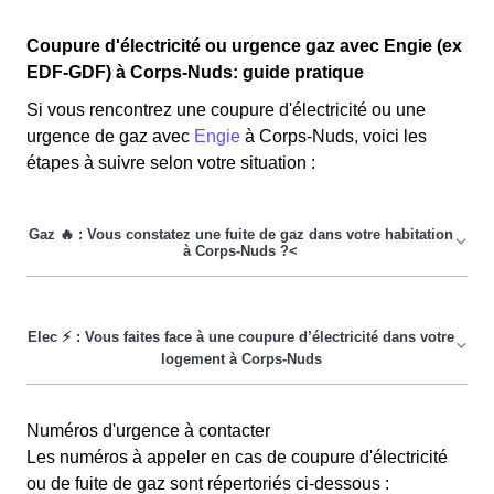
Coupure d'électricité ou urgence gaz avec Engie (ex
EDF-GDF) à Corps-Nuds: guide pratique
Si vous rencontrez une coupure d'électricité ou une
urgence de gaz avec
Engie
à Corps-Nuds, voici les
étapes à suivre selon votre situation :
En cas de fuite de gaz dans votre domicile à Corps-
Nuds, voici les démarches à suivre :
Étape 1 :
Premièrement,
ouvrez toutes les fenêtres
de votre
maison le Cornusien pour garantir une bonne aération.
Étape 2 :
Ensuite,
coupez l'arrivée de gaz
pour
Vous avez constaté une
coupure d'électricité
dans
Numéros d'urgence à contacter
empêcher tout incident grave.
Étape 3 :
Évitez d'utiliser
votre logement à Corps-Nuds ? La procédure pour
Les numéros à appeler en cas de coupure d'électricité
des appareils électriques à Corps-Nuds. Après avoir
rétablir l'électricité variera en fonction de l'origine du
ou de fuite de gaz sont répertoriés ci-dessous :
suivi ces étapes, les Cornusiens et Cornusiennes
problème, que celui-ci concerne votre habitation, votre