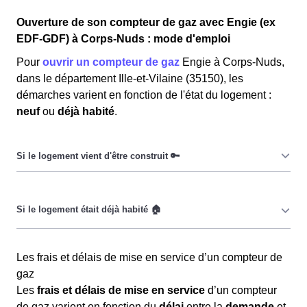
Ouverture de son compteur de gaz avec Engie (ex
EDF-GDF) à Corps-Nuds : mode d'emploi
Pour
ouvrir un compteur de gaz
Engie à Corps-Nuds,
dans le département Ille-et-Vilaine (35150), les
démarches varient en fonction de l'état du logement :
neuf
ou
déjà habité
.
Pour un
logement neuf
, les Cornusiennes et les
Cornusiens doivent d’abord
raccorder
leur domicile au
réseau de gaz. La demande de raccordement doit être
faite auprès de
GRDF
, le gestionnaire du réseau. Le
Pour un
logement déjà habité
, où le raccordement et le
coût et le délai de raccordement varient en fonction de la
Les frais et délais de mise en service d’un compteur de
certificat Qualigaz sont déjà en place, il est nécessaire
distance
entre le logement et le réseau, et peuvent aller
gaz
de
mettre le compteur de gaz à son nom
en
jusqu'à
2 mois
.
Les
frais et délais de mise en service
d’un compteur
souscrivant un contrat d’énergie avec un fournisseur,
de gaz varient en fonction du
délai
entre la
demande
et