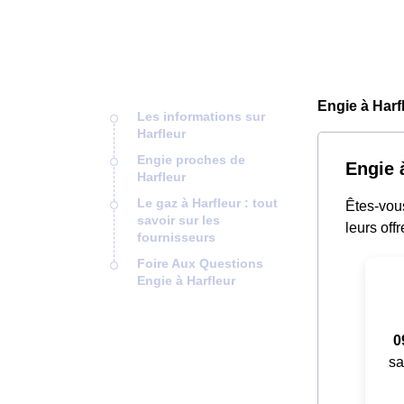
Engie à Harf
Les informations sur
Harfleur
Engie proches de
Engie à
Harfleur
Le gaz à Harfleur : tout
Êtes-vous
savoir sur les
leurs offr
fournisseurs
Foire Aux Questions
Engie à Harfleur
0
sa